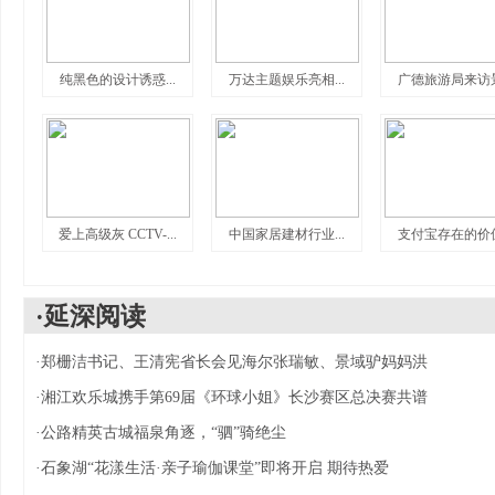
纯黑色的设计诱惑...
万达主题娱乐亮相...
广德旅游局来访景.
爱上高级灰 CCTV-...
中国家居建材行业...
支付宝存在的价值.
·延深阅读
·
郑栅洁书记、王清宪省长会见海尔张瑞敏、景域驴妈妈洪
·
湘江欢乐城携手第69届《环球小姐》长沙赛区总决赛共谱
·
公路精英古城福泉角逐，“驷”骑绝尘
·
石象湖“花漾生活·亲子瑜伽课堂”即将开启 期待热爱