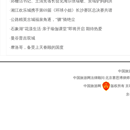
·
郑栅洁书记、王清宪省长会见海尔张瑞敏、景域驴妈妈洪
·
湘江欢乐城携手第69届《环球小姐》长沙赛区总决赛共谱
·
公路精英古城福泉角逐，“驷”骑绝尘
·
石象湖“花漾生活·亲子瑜伽课堂”即将开启 期待热爱
·
曼谷普吉双城
·
摩洛哥，备受上天眷顾的国度
中国旅
中国旅游网法律顾问:北京赛思博律
中国旅游网
版权所有
京I
京