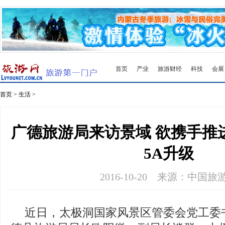
首页
产业
旅游财经
科技
会展
首页
>
生活
>
广德旅游局来访景域 欲携手推
5A升级
2016-10-20
来源：中国旅
近日，太极洞国家风景区管委会党工委