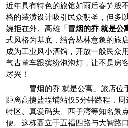
近年具有特色的旅馆如雨后春笋般
格的装潢设计吸引民众朝圣，但多
婉拒在外。高雄
「冒烟的乔 就是公
式风格为基底，结合丛林意象的旅
成为工业风小酒馆，开放一般民众
气古董车跟缤纷泡泡灯，让不是房
尽兴！
「冒烟的乔 就是公寓」旅店位
距离高捷盐埕埔站仅5分钟路程，周
特区、真爱码头、西子湾等知名景
便。这栋矗立于五福四路与大智路