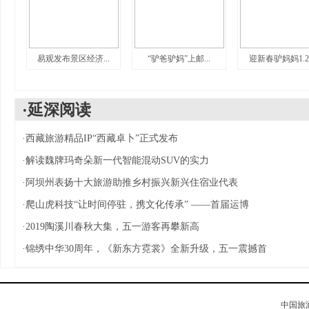
易观发布景区经济...
“驴爸驴妈”上邮...
迎新春驴妈妈1.28.
·延深阅读
·
西藏旅游精品IP“西藏卓卜”正式发布
·
解读魏牌玛奇朵新一代智能混动SUV的实力
·
阿坝州表扬十大旅游助推乡村振兴新兴住宿业代表
·
爬山虎科技“让时间停驻，携文化传承” ——首届运博
·
2019陶溪川春秋大集，五一游客再攀新高
·
锦绣中华30周年，《新东方霓裳》全新升级，五一震撼首
中国旅