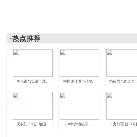
·热点推荐
本来被当笑话 冰...
中国绝佳养老圣地...
精装房也能DIY，C
天安门广场开始国...
G20举办地杭州，...
V力颠覆 锐不可挡.