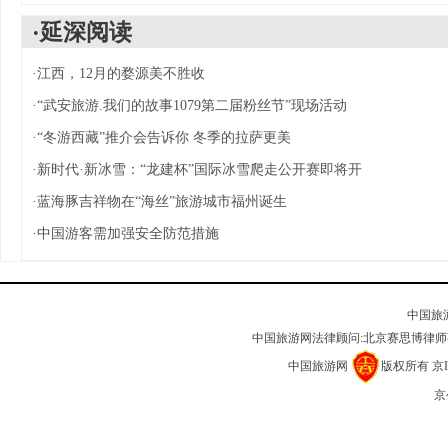
·延深阅读
·
江西，12月的婺源美不胜收
·
“武安旅游.我们的故事1079第二届粉丝节”现场活动
·
“冬游西藏”推介会告诉你 冬季的拉萨更美
·
新时代·新冰雪：“龙建杯”国际冰雪爬走公开赛即将开
·
蓝海豚吉祥物在“海丝”旅游城市福州诞生
·
中国游客需加强安全防范措施
中国旅
中国旅游网法律顾问:北京赛思博律
中国旅游网
版权所有
京I
京