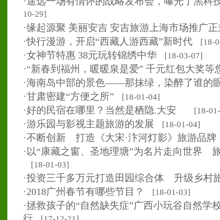
·
途远一场有情怀的战略发布会，曝光了黑科
10-29]
·
缘起源聚 美丽安吉 安吉旅游上海市场推广正
·
快行漫游，开启“西藏人游西藏”新时代
[18-0
·
女神节特惠 38元玩转锦绣中华
[18-03-07]
·
“新春到福州，暖暖泉是爱” 千元红包大奖等
·
海南岛中部的景色——那抹绿，染醉了谁的
·
甘肃密建“方便之所”
[18-01-04]
·
好的民宿在哪里？当然是栖隐.大安
[18-01
·
游乐园与影视主题旅游的发展
[18-01-04]
·
不断创新 打造《大宋·汴河灯影》旅游品牌
·
以“康藏之窗、圣地理塘”为名片走向世界 
[18-01-03]
·
投资三千多万元打造田园综合体 升级乡村
·
2018广州春节有哪些节目？
[18-01-03]
·
拯救孩子的“自然缺失症”广西小玩谷自然学
行
[17-12-21]