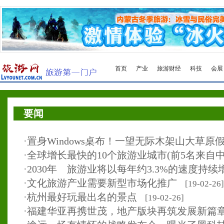
首页
产业
旅游财经
科技
会展
要闻
·
置身Windows桌布！一望无际木架山大草原
·
全球增长最快的10个旅游业城市(前5名来自中
·
2030年 旅游业将以每年约3.3%的速度持续
·
文化旅游产业需要新型市场化推广
[19-02-26]
·
杭州最好玩最出名的景点
[19-02-26]
·
福建华亚再携世茂，地产版块再筑发展新篇