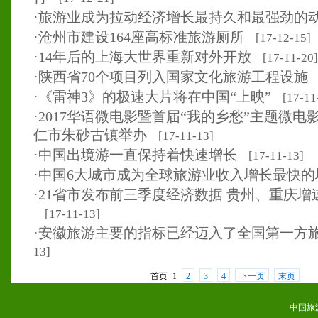
·
旅游业成为拉动经济增长最持久和最强劲的
·
沧州市建设164座高标准旅游厕所
[17-12-15]
·
14年后的上海大世界重新对外开放
[17-11-20]
·
陕西省70个项目列入国家文化旅游工程设施
·
《雷神3》的极速大片将在中国“上映”
[17-11
·
2017华语微电影暨首届“我的乡愁”主题微
仁市朱砂古镇举办
[17-11-13]
·
中国出境游一直保持着快速增长
[17-11-13]
·
中国6大城市成为全球旅游业收入增长最快的
·
21省市发布前三季度经济数据 贵州、重庆增
[17-11-13]
·
安徽旅游主要的指标已经迈入了全国第一方
13]
首页
1
2
3
4
下一页
末页
中国旅